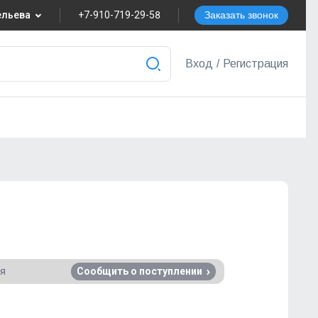
вельева
+7-910-719-29-58
Заказать звонок
8
Вход
/
Регистрация
nvest.ru
ера
ся
Сообщить о поступлении