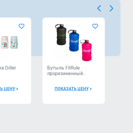
 Diller
Бутыль FitRule
Бутыл
прорезиненный
мета
металлическая
крыш
крышка 2.2L
Ь ЦЕНУ
ПОКАЗАТЬ ЦЕНУ
П