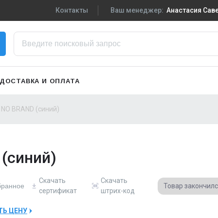
Контакты
Ваш менеджер:
Анастасия Са
+7-910-719-29-5
Написать в VK
zakaz3@sportpiti
ДОСТАВКА И ОПЛАТА
Сменить менедж
 NO BRAND (синий)
(синий)
Скачать
Скачать
бранное
Товар закончил
сертификат
штрих-код
ТЬ ЦЕНУ