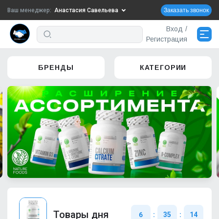
Ваш менеджер:
Анастасия Савельева
Заказать звонок
Вход
/
+7-910-719-29-58
Регистрация
Написать в VK
АКЦИИ
761
БРЕНДЫ
КАТЕГОРИИ
zakaz3@sportpitinvest.ru
НОВИНКИ
23
Сменить менеджера
ХИТЫ ПРОДАЖ
15
Доставка и оплата
Контакты
Сменить менеджера
Товары дня
6
:
35
:
13