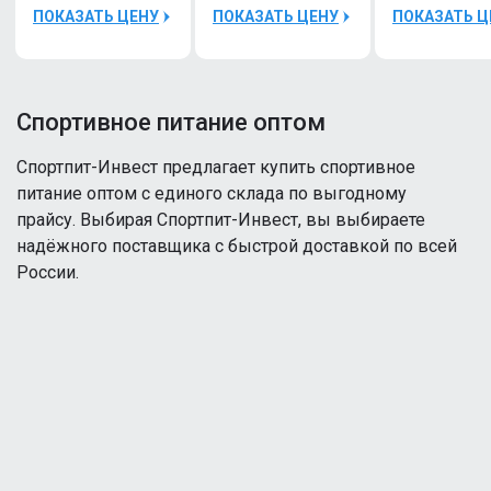
Bottle
25000Р
1
ПОКАЗАТЬ ЦЕНУ
ПОКАЗАТЬ ЦЕНУ
ПОКАЗАТЬ Ц
600ml
Body
Шейкер
Hell
Reckful
Labs
®
Спортивное питание оптом
Stimul8
Bottle
12
SHOT
1
600ml
60ml
Cпортпит-Инвест предлагает купить спортивное
Black
питание оптом с единого склада по выгодному
Hell
Clear
Labs
прайсу. Выбирая Спортпит-Инвест, вы выбираете
Пробник
Stimul8
надёжного поставщика с быстрой доставкой по всей
Reckful
12
SHOT
® Real
России.
60ml
food
Hell
Protein
Labs
5
1 serv
Stimul8
isolate-
12
SHOT
mix NO
60ml
lactose
Hell
Labs
Stimul8
12
SHOT