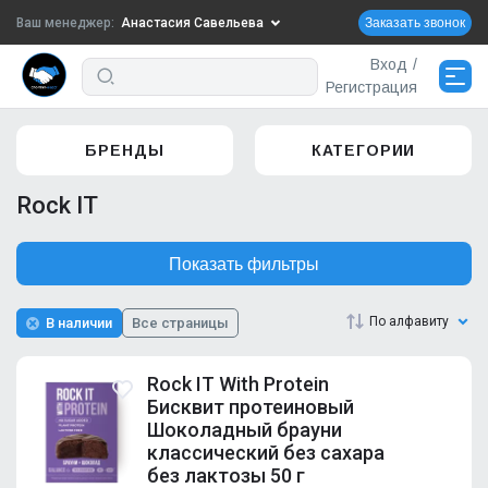
Ваш менеджер:
Анастасия Савельева
Заказать звонок
Вход
/
+7-910-719-29-58
Регистрация
Написать в VK
АКЦИИ
759
БРЕНДЫ
КАТЕГОРИИ
zakaz3@sportpitinvest.ru
НОВИНКИ
23
Rock IT
Сменить менеджера
ХИТЫ ПРОДАЖ
15
Показать фильтры
Доставка и оплата
По алфавиту
В наличии
Все страницы
Контакты
Rock IT With Protein
Бисквит протеиновый
Шоколадный брауни
Сменить менеджера
классический без сахара
без лактозы 50 г