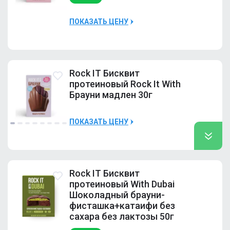
ПОКАЗАТЬ ЦЕНУ
Наличие
Много
Rock IT Бисквит
протеиновый Rock It With
Брауни мадлен 30г
ПОКАЗАТЬ ЦЕНУ
Черника
Много
Rock IT Бисквит
Дикая вишня
Много
протеиновый With Dubai
Шоколадный брауни-
Красный бархат
Много
фисташка+катаифи без
Лимон-чиа
сахара без лактозы 50г
Много