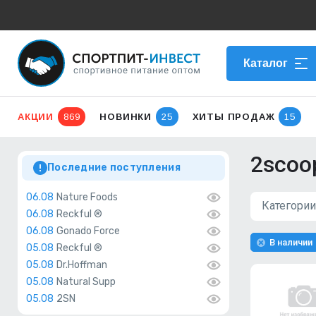
Каталог
АКЦИИ
869
НОВИНКИ
25
ХИТЫ ПРОДАЖ
15
2scoo
Последние поступления
06.08
Nature Foods
Категории
06.08
Reckful ®
06.08
Gonado Force
В наличии
05.08
Reckful ®
05.08
Dr.Hoffman
05.08
Natural Supp
05.08
2SN
05.08
Hell_labs