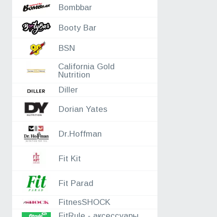
31.07
Reckful ®
Bombbar
31.07
Hell_labs
31.07
Maxler
Booty Bar
31.07
Food Factory
BSN
31.07
Bombbar
31.07
X-ENERGY
California Gold
31.07
2SN
Nutrition
31.07
Nature Foods
Diller
Dorian Yates
Dr.Hoffman
Fit Kit
Fit Parad
FitnesSHOCK
FitRule - аксессуары