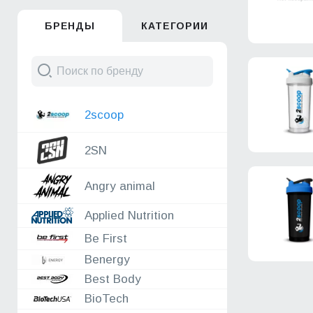
05.08
Nature Foods
БРЕНДЫ
КАТЕГОРИИ
05.08
Sportinia
05.08
ORZAX
05.08
Fit Parad
04.08
XXI POWER
04.08
Reckful ®
2scoop
04.08
Be First
04.08
Nature Foods
2SN
04.08
Fitrule - спортивное питание
04.08
Monster Energy
04.08
HQD
Angry animal
04.08
Fit Kit
Applied Nutrition
03.08
Reckful ®
03.08
Аксессуары
Be First
03.08
Nature Foods
Benergy
03.08
Fitrule - спортивное питание
Best Body
03.08
FitnesSHOCK
BioTech
03.08
2SN