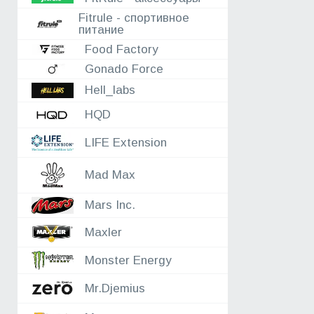
Fitrule - спортивное
питание
Food Factory
Gonado Force
Hell_labs
HQD
LIFE Extension
Mad Max
Mars Inc.
Maxler
Monster Energy
Mr.Djemius