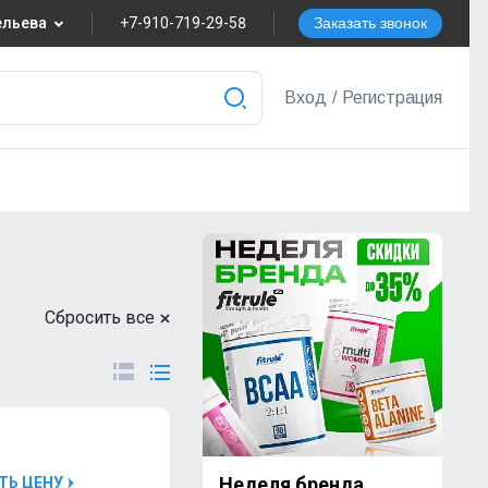
вельева
+7-910-719-29-58
Заказать звонок
8
Вход
/
Регистрация
nvest.ru
ера
Сбросить все
Неделя бренда
ТЬ ЦЕНУ