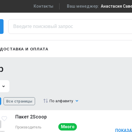
Контакты
Ваш менеджер:
Анастасия Са
+7-910-719-29-5
Написать в VK
zakaz3@sportpiti
ДОСТАВКА И ОПЛАТА
Сменить менедж
p
По алфавиту
Все страницы
Пакет 2Scoop
Много
Производитель
ПОКАЗА