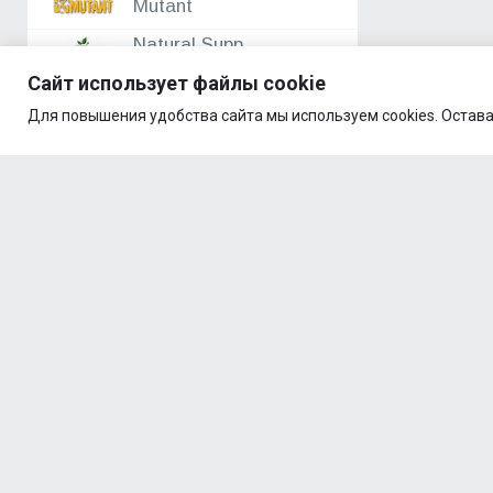
Mutant
Natural Supp
Сайт использует файлы cookie
Nature Foods
Для повышения удобства сайта мы используем cookies. Остава
NAWI
NOW Foods
Nutrex
Optimum Nutrition
ORZAX
PrimeKraft
ProteinRex
Quamtrax
Reckful ®