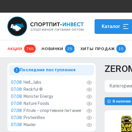
Каталог
АКЦИИ
765
НОВИНКИ
25
ХИТЫ ПРОДАЖ
15
ZERO
Последние поступления
07.08
Hell_labs
Категории
07.08
Reckful ®
07.08
Monster Energy
В наличии
07.08
Nature Foods
07.08
Fitrule - спортивное питание
07.08
ProteinRex
07.08
Maxler
06.08
PrimeKraft