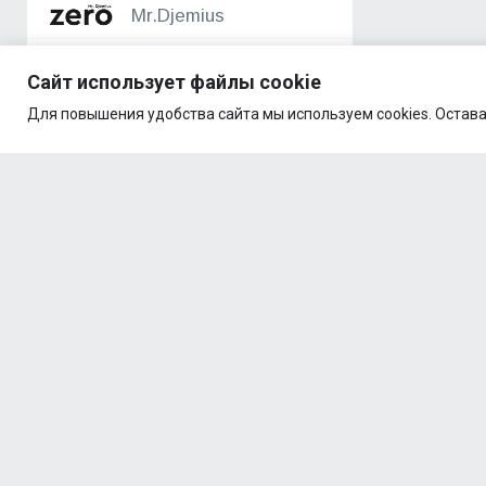
Mr.Djemius
Mutant
Сайт использует файлы cookie
Natural Supp
Для повышения удобства сайта мы используем cookies. Остава
Nature Foods
NAWI
NOW Foods
Nutrex
Optimum Nutrition
ORZAX
PrimeKraft
ProteinRex
Quamtrax