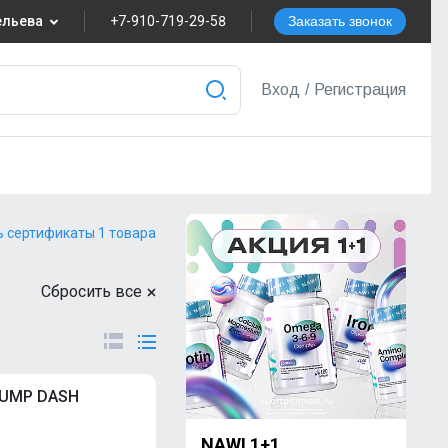
вельева
+7-910-719-29-58
Заказать звонок
8
Вход
/
Регистрация
nvest.ru
ера
ь сертификаты 1 товара
Сбросить все
PUMP DASH
NAWI 1+1