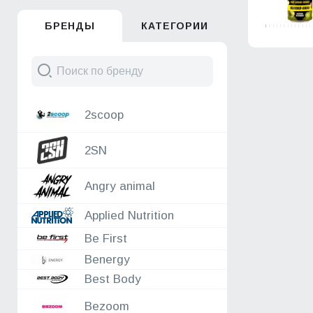
06.08
Reckful ®
БРЕНДЫ
КАТЕГОРИИ
06.08
Nature Foods
06.08
Gonado Force
05.08
Reckful ®
05.08
Dr.Hoffman
05.08
Natural Supp
2scoop
05.08
2SN
05.08
Nature Foods
2SN
05.08
Hell_labs
05.08
Sportinia
05.08
ORZAX
Angry animal
05.08
Fit Parad
Applied Nutrition
04.08
XXI POWER
04.08
Reckful ®
Be First
04.08
Be First
Benergy
04.08
Nature Foods
Best Body
04.08
Fitrule - спортивное питание
04.08
Monster Energy
Bezoom