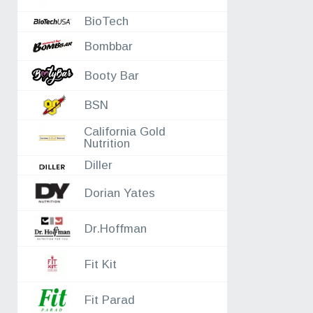
04.08
HQD
BioTech
04.08
Fit Kit
03.08
Reckful ®
Bombbar
03.08
Аксессуары
03.08
Nature Foods
Booty Bar
03.08
Fitrule - спортивное питание
BSN
03.08
FitnesSHOCK
03.08
2SN
California Gold
Nutrition
Diller
Dorian Yates
Dr.Hoffman
Fit Kit
Fit Parad