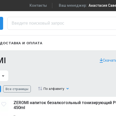
Контакты
Ваш менеджер:
Анастасия Са
+7-910-719-29-5
Написать в VK
zakaz3@sportpiti
ДОСТАВКА И ОПЛАТА
Сменить менедж
MI
Скачат
По алфавиту
Все страницы
ZEROMI напиток безалкогольный тонизирующий 
450ml