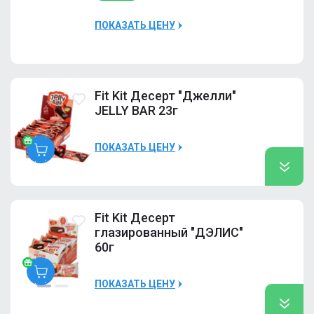
Kit
фундук)
ПОКАЗАТЬ ЦЕНУ
10000Р
Наличие
Много
Fit Kit Десерт "Джелли"
ПРОМО Fit Kit
JELLY BAR 23г
Десерт
глазированный
COCO CAKE
10
ПОКАЗАТЬ ЦЕНУ
50гр (Кокос-
фундук)
Fit
Kit
Вишня-кола
Много
Fit Kit Десерт
Количество штук в коробке: 12 шт
глазированный "ДЭЛИС"
10000Р
60г
ПРОМО Fit Kit
ПОКАЗАТЬ ЦЕНУ
Десерт
Fit
глазированный
Kit