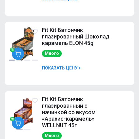
Десерт
Kit
глазированный
COCO CAKE
10
50гр (Кокос-
10000Р
Наличие
Много
фундук)
Fit Kit Батончик
глазированный Шоколад
карамель ELON 45g
ПРОМО Fit Kit
Десерт
Много
глазированный
COCO CAKE
10
Fit
50гр (Кокос-
ПОКАЗАТЬ ЦЕНУ
Kit
фундук)
10000Р
Наличие
Много
Fit Kit Батончик
глазированный с
начинкой со вкусом
ПРОМО Fit Kit
«Арахис-карамель»
Десерт
WELLNUT 45г
глазированный
COCO CAKE
10
Fit
Много
50гр (Кокос-