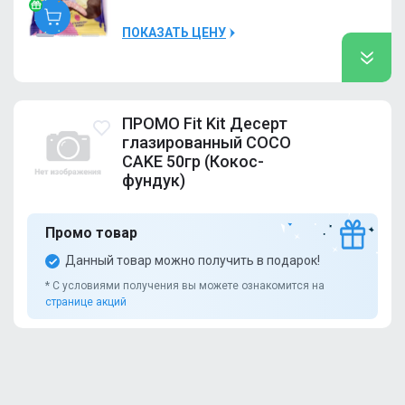
ПРОМО Fit Kit
Малина-йогурт
Много
Десерт
ПОКАЗАТЬ ЦЕНУ
глазированный
Fit
COCO CAKE
Kit
10
50гр (Кокос-
фундук)
Вишня-миндаль-банан
Много
ПРОМО Fit Kit Десерт
10000Р
Ром-гранат
Много
глазированный COCO
CAKE 50гр (Кокос-
Лаванда сыр
Много
фундук)
ПРОМО Fit Kit
Манго-персик-киви
Много
Десерт
глазированный
Промо товар
COCO CAKE
10
50гр (Кокос-
Данный товар можно получить в подарок!
фундук)
* С условиями получения вы можете ознакомится на
странице акций