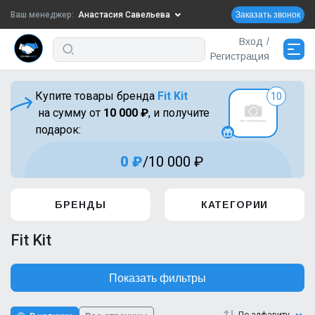
Ваш менеджер:
Анастасия Савельева
Заказать звонок
Вход
/
+7-910-719-29-58
Регистрация
Написать в VK
АКЦИИ
746
Купите товары бренда
Fit Kit
10
zakaz3@sportpitinvest.ru
на сумму от
10 000 ₽
, и получите
НОВИНКИ
22
подарок:
Сменить менеджера
0 ₽
/
10 000 ₽
ХИТЫ ПРОДАЖ
15
Доставка и оплата
БРЕНДЫ
КАТЕГОРИИ
Fit Kit
Контакты
Показать фильтры
Сменить менеджера