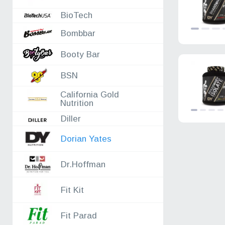
04.08
HQD
BioTech
04.08
Fit Kit
03.08
Reckful ®
Bombbar
03.08
Аксессуары
03.08
Nature Foods
Booty Bar
03.08
Fitrule - спортивное питание
BSN
03.08
FitnesSHOCK
03.08
2SN
California Gold
Nutrition
Diller
Dorian Yates
Dr.Hoffman
Fit Kit
Fit Parad