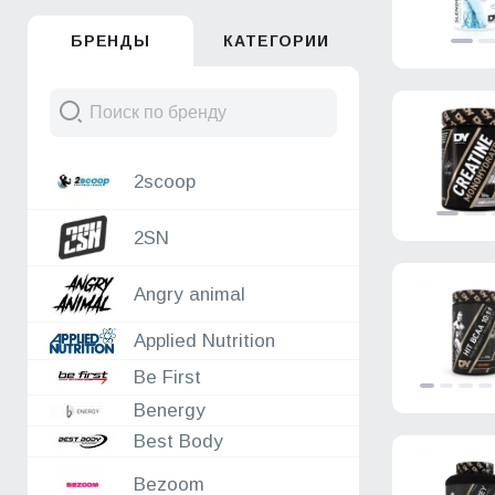
06.08
Reckful ®
БРЕНДЫ
КАТЕГОРИИ
06.08
Nature Foods
06.08
Gonado Force
05.08
Reckful ®
05.08
Dr.Hoffman
05.08
Natural Supp
2scoop
05.08
2SN
05.08
Nature Foods
2SN
05.08
Hell_labs
05.08
Sportinia
05.08
ORZAX
Angry animal
05.08
Fit Parad
Applied Nutrition
04.08
XXI POWER
04.08
Reckful ®
Be First
04.08
Be First
Benergy
04.08
Nature Foods
Best Body
04.08
Fitrule - спортивное питание
04.08
Monster Energy
Bezoom