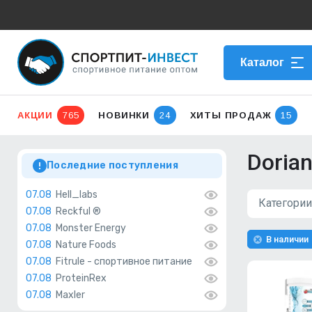
Каталог
АКЦИИ
765
НОВИНКИ
24
ХИТЫ ПРОДАЖ
15
Dorian
Последние поступления
07.08
Hell_labs
Категории
07.08
Reckful ®
07.08
Monster Energy
В наличии
07.08
Nature Foods
07.08
Fitrule - спортивное питание
07.08
ProteinRex
07.08
Maxler
06.08
PrimeKraft