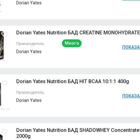
Dorian Yates
Raspberry
Мн
Dorian Yates Nutrition БАД CREATINE MONOHYDRATE
Strawberry
1 
Много
Производитель
ПОКАЗА
Dorian Yates
Наличие
Мн
Dorian Yates Nutrition БАД HIT BCAA 10:1:1 400g
Производитель
ПОКАЗА
Dorian Yates
Pineapple
Мн
Dorian Yates Nutrition БАД SHADOWHEY Concentrate 
Mango
Мн
2000g