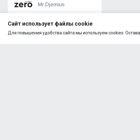
Mr.Djemius
Mutant
Сайт использует файлы cookie
Natural Supp
Для повышения удобства сайта мы используем cookies. Остава
Nature Foods
NAWI
NOW Foods
Nutrex
Optimum Nutrition
ORZAX
PrimeKraft
ProteinRex
Quamtrax