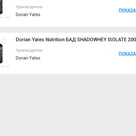
Strawberry
Мн
Производитель
ПОКАЗА
Dorian Yates
PISTACHIO
Мн
Dorian Yates Nutrition БАД SHADOWHEY ISOLATE 20
COOKIES AND CREAM
Мн
Производитель
Strawberry
ПОКАЗА
Мн
Dorian Yates
CHOCOLATE-HUZELNUT
8 
Vanilla
4 
PISTACHIO
Мн
Chocolate
Мн
Strawberry Banana
Мн
Vanilla
5 
Cookies and Cream
3 