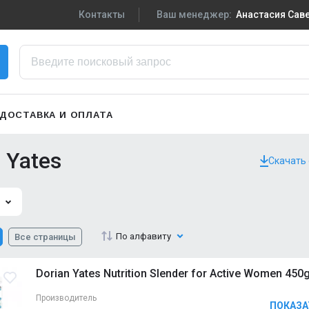
Контакты
Ваш менеджер:
Анастасия Са
+7-910-719-29-5
Написать в VK
zakaz3@sportpiti
ДОСТАВКА И ОПЛАТА
Сменить менедж
 Yates
Скачать
По алфавиту
Все страницы
Dorian Yates Nutrition Slender for Active Women 450
Производитель
ПОКАЗА