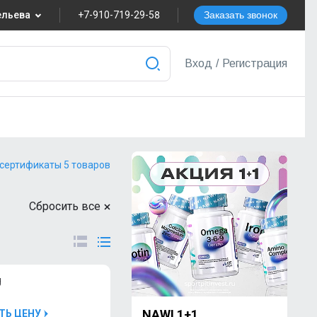
вельева
+7-910-719-29-58
Заказать звонок
8
Вход
/
Регистрация
nvest.ru
ера
 сертификаты 5 товаров
Сбросить все
g
NAWI 1+1
ТЬ ЦЕНУ