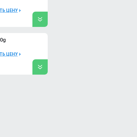
ого
ТЬ ЦЕНУ
ого
00g
ого
ТЬ ЦЕНУ
ого
шт
шт
ого
ого
ого
шт
шт