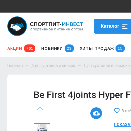
Каталог
АКЦИИ
761
НОВИНКИ
23
ХИТЫ ПРОДАЖ
15
Главная
Для суставов и связок
Для суставов и связок 
Be First 4joints Hyper 
В из
ПОКАЗА