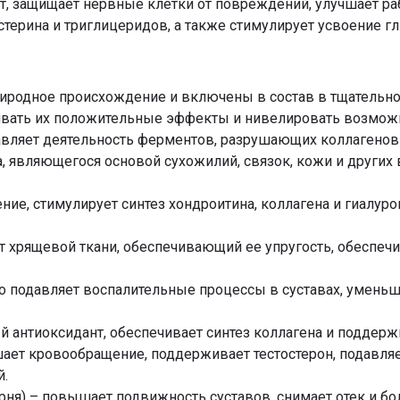
, защищает нервные клетки от повреждений, улучшает ра
стерина и триглицеридов, а также стимулирует усвоение г
родное происхождение и включены в состав в тщательн
ивать их положительные эффекты и нивелировать возмо
авляет деятельность ферментов, разрушающих коллагенов
а, являющегося основой сухожилий, связок, кожи и других
ие, стимулирует синтез хондроитина, коллагена и гиалур
т хрящевой ткани, обеспечивающий ее упругость, обеспеч
подавляет воспалительные процессы в суставах, уменьша
й антиоксидант, обеспечивает синтез коллагена и поддер
шает кровообращение, поддерживает тестостерон, подавляе
й.
ня) – повышает подвижность суставов, снимает отек и бол