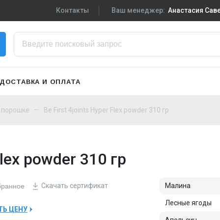
Контакты
Ваш менеджер:
Анастасия Са
+7-910-719-29-5
Написать в VK
zakaz3@sportpiti
ДОСТАВКА И ОПЛАТА
Сменить менедж
в порошке
Be First 4joints Hyper Flex powder 310 гр
Flex powder 310 гр
Скачать
сертификат
Малина
бранное
Лесные ягоды
ТЬ ЦЕНУ