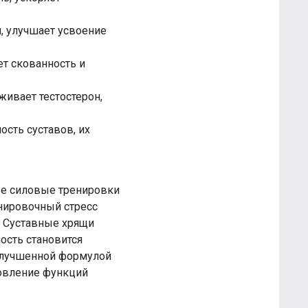
и, улучшает усвоение
ет скованность и
живает тестостерон,
ость суставов, их
ые силовые тренировки
енировочный стресс
. Суставные хрящи
ность становится
 улучшенной формулой
овление функций