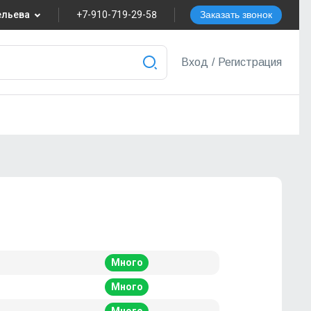
вельева
+7-910-719-29-58
Заказать звонок
8
Вход
/
Регистрация
nvest.ru
ера
Много
Много