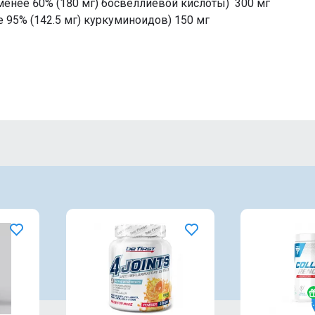
 менее 60% (180 мг) босвеллиевой кислоты) 300 мг
е 95% (142.5 мг) куркуминоидов) 150 мг