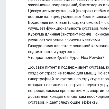
заживление повреждений, благотворно влия
Циссус четырехугольный (экстракт стебля и
костями кальция, уменьшает боль и воспал
Босвеллия пильчатая (экстракт смолы) – о
улучшает функциональность суставов, умен
Куркума длинная (экстракт корня) – снижае
улучшает усвоение глюкозы клетками.
Гиалуроновая кислота – основной компонен
подвижность и упругость.
Что даст прием 4joints Hyper Flex Powder?
Добавка питает и поддерживает суставы, 
создают стресс не только для мышц. Но ес
гипертрофией, то суставы по структуре го
страдают от тяжелых нагрузок, теряют упруг
непреодолимым препятствием в спортивном 
доставляет хрящевым клеткам необходимы
суставов, и дает следующие эффекты.