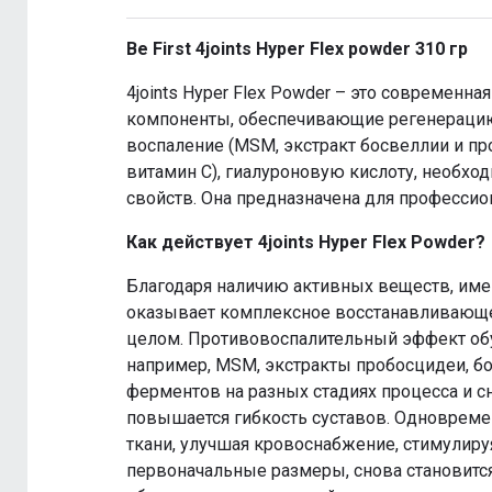
Be First 4joints Hyper Flex powder 310 гр
4joints Hyper Flex Powder – это современ
компоненты, обеспечивающие регенерацию 
воспаление (MSM, экстракт босвеллии и пр
витамин С), гиалуроновую кислоту, необх
свойств. Она предназначена для профессио
Как действует 4joints Hyper Flex Powder?
Благодаря наличию активных веществ, им
оказывает комплексное восстанавливающе
целом. Противовоспалительный эффект об
например, MSM, экстракты пробосцидеи, б
ферментов на разных стадиях процесса и сн
повышается гибкость суставов. Одноврем
ткани, улучшая кровоснабжение, стимулируя
первоначальные размеры, снова становится