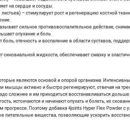
ет на сердце и сосуды.
 листьев) – стимулирует рост и регенерацию костной ткан
ение.
казывает сильное противовоспалительное действие, снима
ьшает опухание и боль.
т боль, отечность и воспаление в области суставов, поддер
т синовиальной жидкости, обеспечивает смазку и эластичн
которые являются основой и опорой организма. Интенсивн
ли мышцы активно и быстро регенерируют, отвечая на тр
раздо сложнее и им приходиться восстанавливаться дольше
ость, истончаются и начинают опухать и болеть, их скован
прогрессе. Поэтому добавка 4joints Hyper Flex Powder с
е питательные вещества, позволяющие ускорить восстан