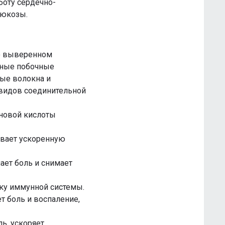
боту сердечно-
люкозы.
о выверенном
жные побочные
ые волокна и
 видов соединительной
оновой кислоты
ивает ускоренную
ет боль и снимает
жку иммунной системы.
т боль и воспаление,
ь, ускоряет