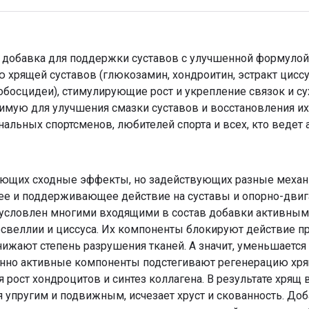
ная добавка для поддержки суставов с улучшенной формуло
хрящей суставов (глюкозамин, хондроитин, эстракт цисс
обосцидеи), стимулирующие рост и укрепление связок и су
одимую для улучшения смазки суставов и восстановления 
нальных спортсменов, любителей спорта и всех, кто ведет
еющих сходные эффекты, но задействующих разные механ
е и поддерживающее действие на суставы и опорно-двиг
условлен многими входящими в состав добавки активны
освеллии и циссуса. Их компоненты блокируют действие 
ижают степень разрушения тканей. А значит, уменьшается о
енно активные компоненты подстегивают регенерацию хря
 рост хондроцитов и синтез коллагена. В результате хрящ
 упругим и подвижным, исчезает хруст и скованность. До