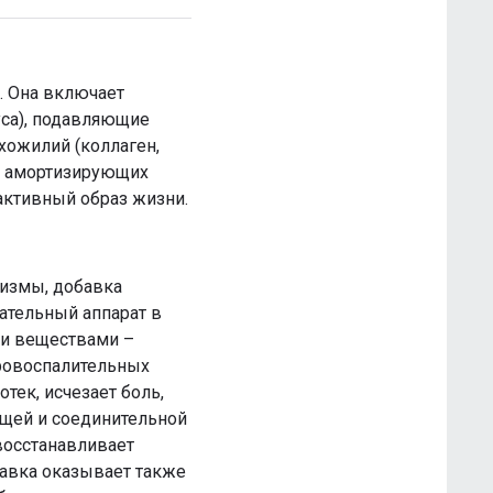
й. Она включает
уса), подавляющие
хожилий (коллаген,
их амортизирующих
 активный образ жизни.
измы, добавка
ательный аппарат в
ми веществами –
провоспалительных
тек, исчезает боль,
щей и соединительной
 восстанавливает
бавка оказывает также