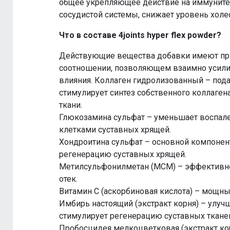
общее укрепляющее действие на иммунитет
сосудистой системы, снижает уровень холе
Что в составе 4joints hyper flex powder?
Действующие вещества добавки имеют при
соотношении, позволяющем взаимно усил
влияния. Коллаген гидролизованный – под
стимулирует синтез собственного коллаген
ткани.
Глюкозамина сульфат – уменьшает воспален
клетками суставных хрящей.
Хондроитина сульфат – основной компонен
регенерацию суставных хрящей.
Метилсульфонилметан (МСМ) – эффективно 
отек.
Витамин С (аскорбиновая кислота) – мощны
Имбирь настоящий (экстракт корня) – улуч
стимулирует регенерацию суставных ткане
Пробосцидея мелкоцветковая (экстракт кор