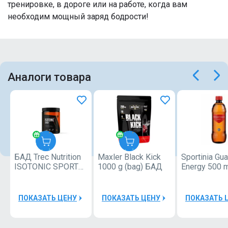
тренировке, в дороге или на работе, когда вам
необходим мощный заряд бодрости!
Аналоги товара
БАД Trec Nutrition
Maxler Black Kick
Sportinia Gu
TREC
Maxler
ISOTONIC SPORT
1000 g (bag) БАД
Energy 500 
400g
(кратно 12)
30000Р
40000Р
ПОКАЗАТЬ ЦЕНУ
ПОКАЗАТЬ ЦЕНУ
ПОКАЗАТЬ 