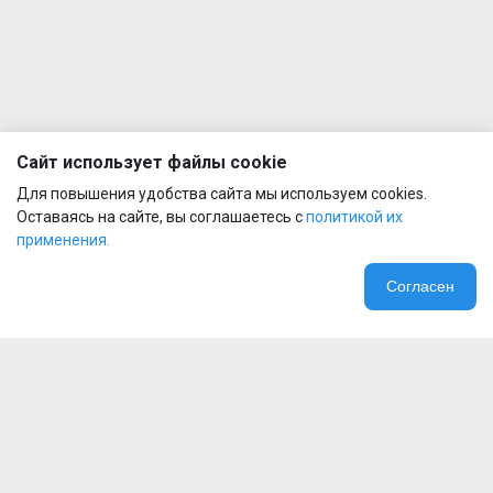
Bottle
1
600ml
Skel
Black
Шейкер
Reckful
®
Сайт использует файлы cookie
Bottle
1
Для повышения удобства сайта мы используем cookies.
600ml
Body
Оставаясь на сайте, вы соглашаетесь с
политикой их
применения.
Шейкер
Reckful
Согласен
®
Bottle
1
600ml
Black
Clear
Пробник
Reckful
® Real
food
Protein