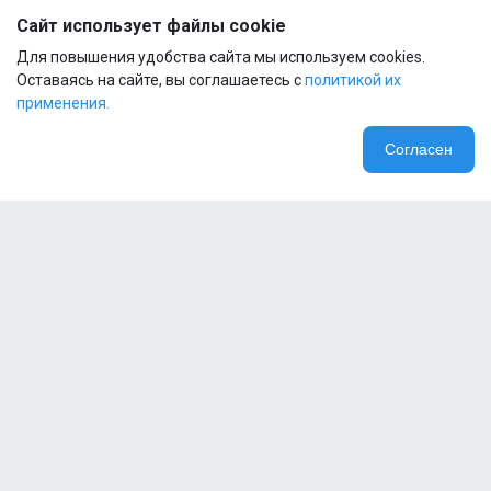
®
Сайт использует файлы cookie
Bottle
1
Для повышения удобства сайта мы используем cookies.
600ml
Body
Оставаясь на сайте, вы соглашаетесь с
политикой их
применения.
Шейкер
Reckful
Согласен
®
Bottle
1
600ml
Black
Clear
Пробник
Reckful
® Real
food
Protein
5
1 serv
Компания
isolate-
mix NO
lactose
Специальные предложения