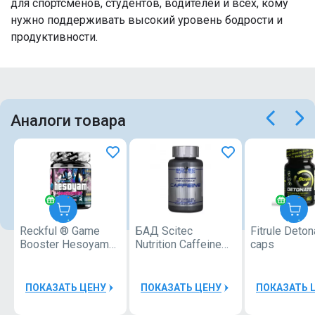
для спортсменов, студентов, водителей и всех, кому
нужно поддерживать высокий уровень бодрости и
продуктивности.
Аналоги товара
Reckful ® Game
БАД Scitec
Fitrule Deton
Reckful
Booster Hesoyam
Nutrition Caffeine
caps
®
300g для
100 caps
геймеров
ПОКАЗАТЬ ЦЕНУ
ПОКАЗАТЬ ЦЕНУ
ПОКАЗАТЬ 
50000Р