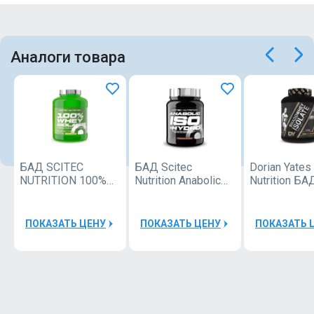
Аналоги товара
БАД SCITEC
БАД Scitec
Dorian Yates
NUTRITION 100%
Nutrition Anabolic
Nutrition БА
Whey Isolate 1816g
Iso+Hydro 920g
SHADOWHE
ISOLATE 20
ПОКАЗАТЬ ЦЕНУ
ПОКАЗАТЬ ЦЕНУ
ПОКАЗАТЬ 