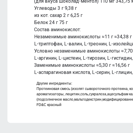
(для вкуса шоколад-ментол) 110 мг 343,75 
Углеводы 3 г 9,38 г
из кот. сахар 2 г 6,25 г
Белок 24 г 75 г
Состав аминокислот:
Незаменимые аминокислоты ≈11 г ≈34,38 г
L-триптофан, L-валин, L-треонин, L-изолейц
Условно незаменимые аминокислоты ≈7,70 г
L-аргинин, L-цистеин, L-тирозин, L-гистиди
Заменимые аминокислоты ≈5,30 г ≈16,56 г
L-аспарагиновая кислота, L-серин, L-глицин
Другие ингредиенты:
Протеиновая смесь (изолят сывороточного протеина, к
ароматизаторы, лецитин,соль,сукралоза,ацесульфам ка
(подсолнечное масло,мальтодекстрин,модифицированны
FD&C красный