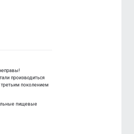
неправы!
стали производиться
с третьим поколением
альные пищевые