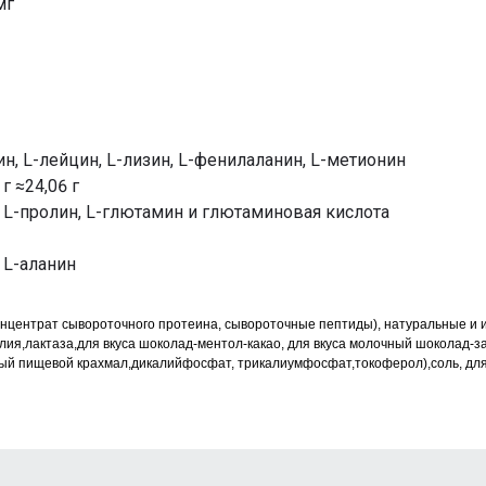
мг
ин, L-лейцин, L-лизин, L-фенилаланин, L-метионин
 ≈24,06 г
н, L-пролин, L-глютамин и глютаминовая кислота
, L-аланин
онцентрат сывороточного протеина, сывороточные пептиды), натуральные и 
лия,лактаза,для вкуса шоколад-ментол-какао, для вкуса молочный шоколад-з
й пищевой крахмал,дикалийфосфат, трикалиумфосфат,токоферол),соль, для 