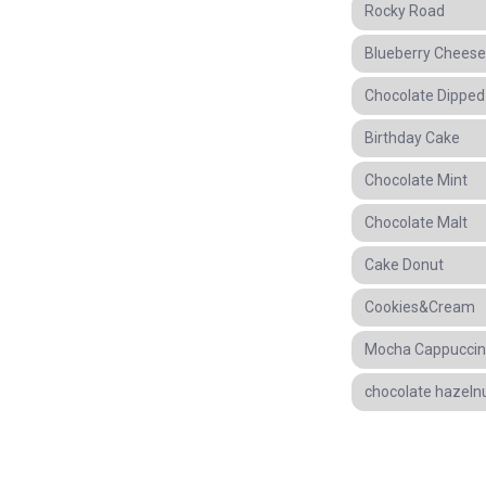
Rocky Road
Blueberry Chees
Chocolate Dippe
Birthday Cake
Chocolate Mint
Chocolate Malt
Cake Donut
Cookies&Cream
Mocha Cappucci
chocolate hazeln