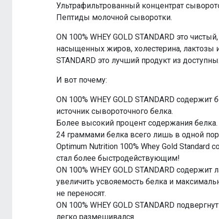
Ультрафильтрованный концентрат сыворото
Пептиды молочной сыворотки.
ON 100% WHEY GOLD STANDARD это чистый,
насыщенных жиров, холестерина, лактозы и 
STANDARD это лучший продукт из доступных
И вот почему:
ON 100% WHEY GOLD STANDARD содержит бо
источник сывороточного белка.
Более высокий процент содержания белка.
24 граммами белка всего лишь в одной порц
Optimum Nutrition 100% Whey Gold Standar
стал более быстродействующим!
ON 100% WHEY GOLD STANDARD содержит ла
увеличить усвояемость белка и максималь
не переносят.
ON 100% WHEY GOLD STANDARD подвергнут с
легко размешивался.