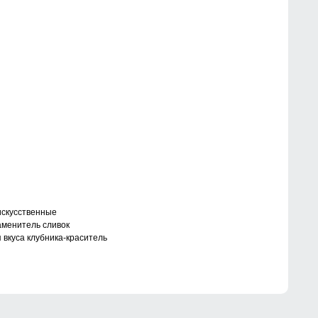
искусственные
аменитель сливок
вкуса клубника-краситель