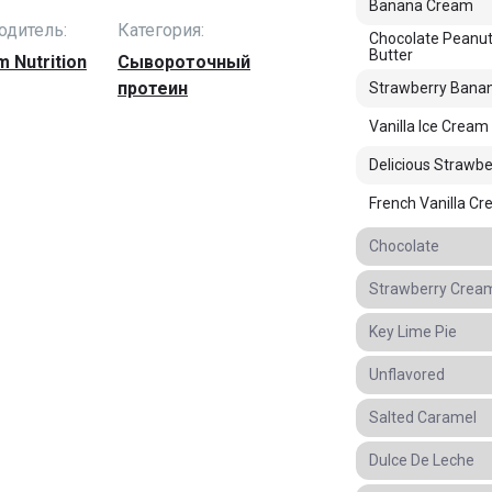
Banana Cream
одитель:
Категория:
Chocolate Peanu
Butter
 Nutrition
Сывороточный
протеин
Strawberry Bana
Vanilla Ice Cream
Delicious Strawbe
French Vanilla C
Chocolate
Strawberry Crea
Key Lime Pie
Unflavored
Salted Caramel
Dulce De Leche