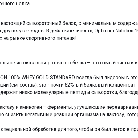
чного белка.
 настоящий сывороточный белок, с минимальным содержа
других углеводов. В действительности, Optimum Nutrition
 на рынке спортивного питания!
льше изолята сывороточного белка – это самый чистый и
 ON 100% WHEY GOLD STANDARD всегда был лидером в это
ии (см. состав), это - почти 82%-ый белковый концентрат
d содержит низко молекулярные пептиды сыворотки, благод
ктазу и аминоген – ферменты, улучшающие переваривани
но снизить негативные реакции организма на лактозу, ко
пециальной обработке для того, чтобы он был легок в пр