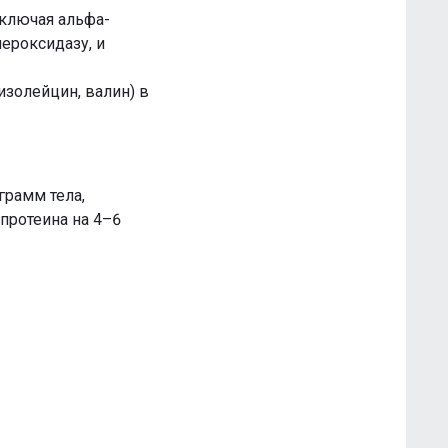
ключая альфа-
пероксидазу, и
изолейцин, валин) в
грамм тела,
протеина на 4–6