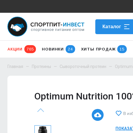
Каталог
АКЦИИ
765
НОВИНКИ
24
ХИТЫ ПРОДАЖ
15
Главная
Протеины
Сывороточный протеин
Optimum 
Optimum Nutrition 100
В из
ПОКАЗА