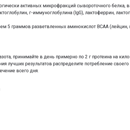
огически активных микрофракций сывороточного белка, в
тоглобулин, г-иммуноглобулина (lgG), лактоферрин, лакто
чем 5 граммов разветвленных аминокислот BCAA (лейцин, 
ота, принимайте в день примерно по 2 г протеина на кило
ия лучших результатов распределите потребление своего 
чение всего дня.
л