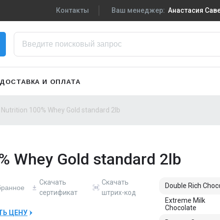
Контакты
Ваш менеджер:
Анастасия Са
+7-910-719-29-5
Написать в VK
zakaz3@sportpiti
ДОСТАВКА И ОПЛАТА
Сменить менедж
Nutrition 100% Whey Gold standard 2lb
% Whey Gold standard 2lb
Скачать
Скачать
Double Rich Choc
бранное
сертификат
штрих-код
Extreme Milk
Chocolate
ТЬ ЦЕНУ