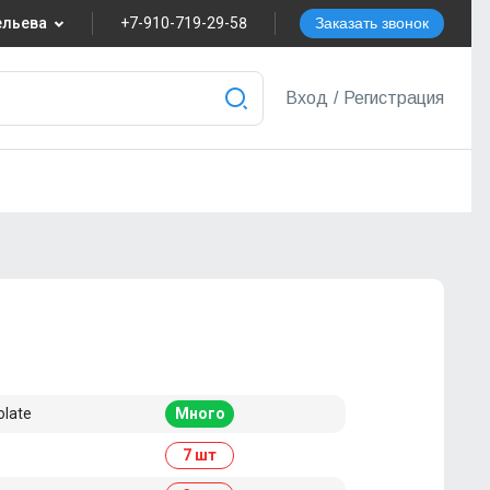
вельева
+7-910-719-29-58
Заказать звонок
8
Вход
/
Регистрация
nvest.ru
ера
olate
Много
7 шт