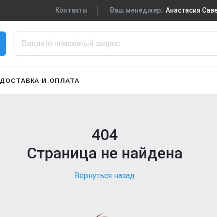
Контакты
Ваш менеджер:
Анастасия Са
+7-910-719-29-5
Написать в VK
zakaz3@sportpiti
ДОСТАВКА И ОПЛАТА
Сменить менедж
404
Страница не найдена
Вернуться назад