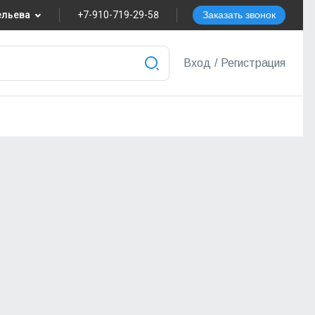
вельева
+7-910-719-29-58
Заказать звонок
8
Вход
/
Регистрация
nvest.ru
ера