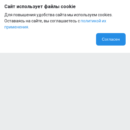
®
Сайт использует файлы cookie
Bottle
1
Для повышения удобства сайта мы используем cookies.
600ml
Body
Оставаясь на сайте, вы соглашаетесь с
политикой их
применения.
Шейкер
Reckful
Согласен
®
Bottle
1
600ml
Black
Clear
Пробник
Reckful
® Real
food
Protein
5
1 serv
Компания
isolate-
mix NO
lactose
Специальные предложения