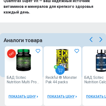
Quamtrax Super Vit — ваш надежный источник
витаминов и минералов для крепкого здоровья
каждый день.
Аналоги товара
ХИТ
БАД Scitec
Reckful ® Monster
БАД Scitec
Reckful
Nutrition Multi Pro
Pak 44 packs
Nutrition Cal
®
Plus 30 pacs
Magnesium 9
ПОКАЗАТЬ ЦЕНУ
ПОКАЗАТЬ ЦЕНУ
ПОКАЗАТЬ 
50000Р