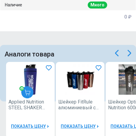
Наличие
Много
0 ₽
Аналоги товара
Applied Nutrition
Шейкер FitRule
Шейкер Opt
Applied
STEEL SHAKER
алюминиевый с
Nutrition 60
Nutrition
BOTTLE BLUE 750
прозрачной
(Classic blac
ML
вставкой 700ml
ПОКАЗАТЬ ЦЕНУ
ПОКАЗАТЬ ЦЕНУ
ПОКАЗАТЬ 
40000Р