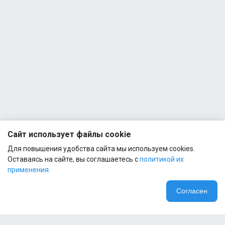
Bottle
1
600ml
Clear
Шейкер
Reckful
®
Bottle
1
600ml
Skel
Black
Шейкер
Reckful
®
Сайт использует файлы cookie
Bottle
1
Для повышения удобства сайта мы используем cookies.
600ml
Body
Оставаясь на сайте, вы соглашаетесь с
политикой их
применения.
Шейкер
Reckful
Согласен
®
Bottle
1
600ml
Black