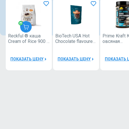
Reckful ® каша
BioTech USA Hot
Prime Kraft
Reckful
Cream of Rice 900 g
Chocolate flavoured
овсяная
®
30 serv Квадропак
protein drink powder
протеиновая
450 г
ПОКАЗАТЬ ЦЕНУ
ПОКАЗАТЬ ЦЕНУ
ПОКАЗАТЬ 
50000Р
Шейкер
Reckful
®
Bottle
1
600ml
Devil
Шейкер
Reckful
®