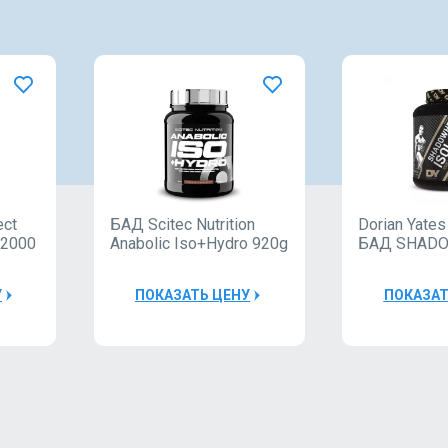
ect
БАД Scitec Nutrition
Dorian Yates 
Quamtrax
Appli
 2000
Anabolic Iso+Hydro 920g
БАД SHAD
Nutri
ISOLATE 20
40000Р
У
ПОКАЗАТЬ ЦЕНУ
ПОКАЗАТ
4000
Шейкер
Quamtrax
Bottle PP
1
600ml
Шейкер
1