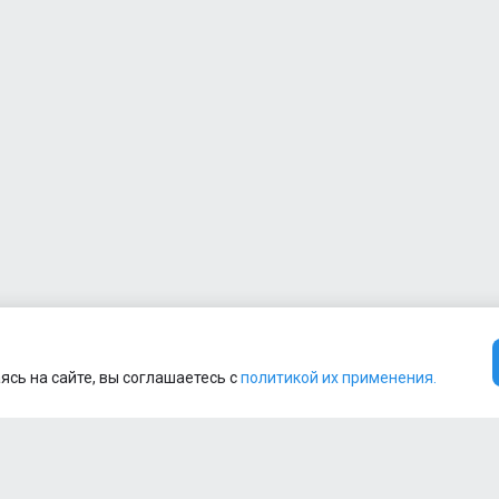
Quamtrax
Bottle PP
1
600ml
Quamtrax
- Direct
BCAA
1
1
2:1:1
500g
Quamtrax
- Direct
BCAA +
1
Glutamine
1
500g
Quamtrax
- Green
Tea
ясь на сайте, вы соглашаетесь с
политикой их применения.
1
(300mg)
90 caps
1