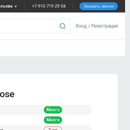
вельева
+7-910-719-29-58
Заказать звонок
8
Вход
/
Регистрация
nvest.ru
ера
tose
Много
Много