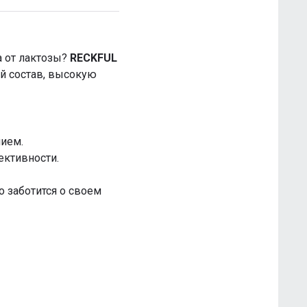
а от лактозы?
RECKFUL
ый состав, высокую
ием.
ективности.
о заботится о своем