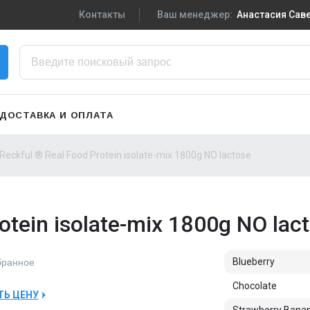
Контакты
Ваш менеджер:
Анастасия Са
+7-910-719-29-5
Написать в VK
zakaz3@sportpiti
ДОСТАВКА И ОПЛАТА
Сменить менедж
Reckful ® Real Food Protein isolate-mix 1800g NO lactose
otein isolate-mix 1800g NO lac
Blueberry
бранное
Chocolate
ТЬ ЦЕНУ