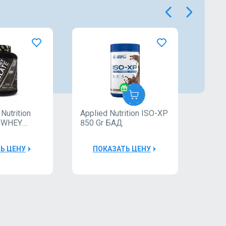
Nutrition
Applied Nutrition ISO-XP
БАД T
ed
TREC
OWHEY
850 Gr БАД
ISOL
tion
00g
30000Р
Ь ЦЕНУ
ПОКАЗАТЬ ЦЕНУ
П
0Р
БАД
Applied
Пробник
Nutrition
Trec
AMINO
Nutrition
2
FUEL
WHEY