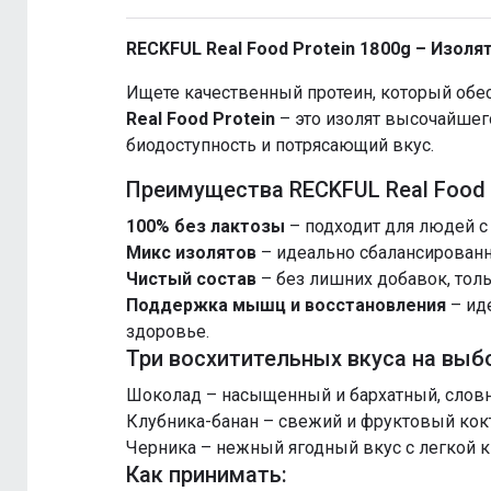
RECKFUL Real Food Protein 1800g – Изоля
Ищете качественный протеин, который обе
Real Food Protein
– это изолят высочайшего
биодоступность и потрясающий вкус.
Преимущества RECKFUL Real Food P
100% без лактозы
– подходит для людей 
Микс изолятов
– идеально сбалансированн
Чистый состав
– без лишних добавок, толь
Поддержка мышц и восстановления
– иде
здоровье.
Три восхитительных вкуса на выб
Шоколад – насыщенный и бархатный, словн
Клубника-банан – свежий и фруктовый кок
Черника – нежный ягодный вкус с легкой к
Как принимать: