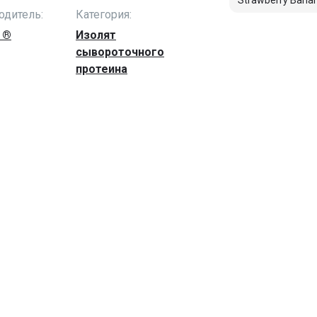
Strawberry Bana
одитель:
Категория:
 ®
Изолят
сывороточного
протеина