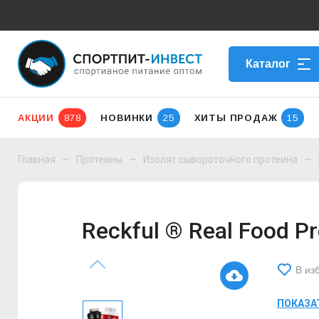
Каталог
АКЦИИ
878
НОВИНКИ
25
ХИТЫ ПРОДАЖ
15
Главная
Протеины
Изолят сывороточного протеина
Reckful ® Real Food Pr
В из
ПОКАЗА