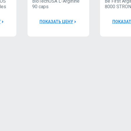
NOS
BioTechUSA L-Arginine
Be First Arg
ules
90 caps
8000 STRON
У
ПОКАЗАТЬ ЦЕНУ
ПОКАЗАТ