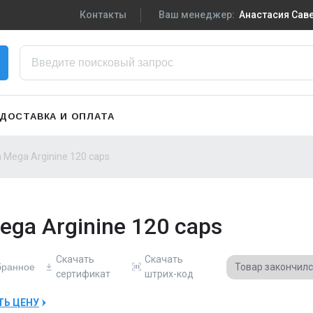
Контакты
Ваш менеджер:
Анастасия Са
+7-910-719-29-5
Написать в VK
zakaz3@sportpiti
ДОСТАВКА И ОПЛАТА
Сменить менедж
n Mega Arginine 120 caps
Mega Arginine 120 caps
Скачать
Скачать
бранное
Товар закончил
сертификат
штрих-код
ТЬ ЦЕНУ