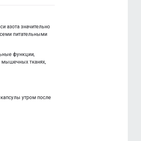
и азота значительно
всеми питательными
льные функции,
в мышечных тканях,
 капсулы утром после