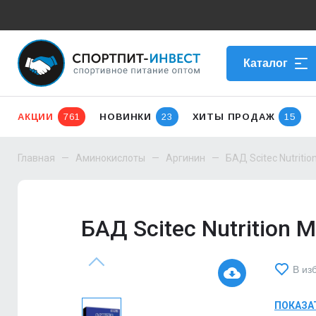
Каталог
АКЦИИ
761
НОВИНКИ
23
ХИТЫ ПРОДАЖ
15
Главная
Аминокислоты
Аргинин
БАД Scitec Nutritio
БАД Scitec Nutrition 
В из
ПОКАЗА