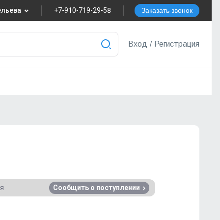
вельева
+7-910-719-29-58
Заказать звонок
8
Вход
/
Регистрация
nvest.ru
ера
ся
Сообщить о поступлении