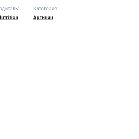
одитель:
Категория:
utrition
Аргинин