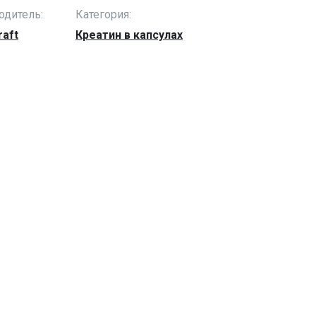
одитель:
Категория:
raft
Креатин в капсулах