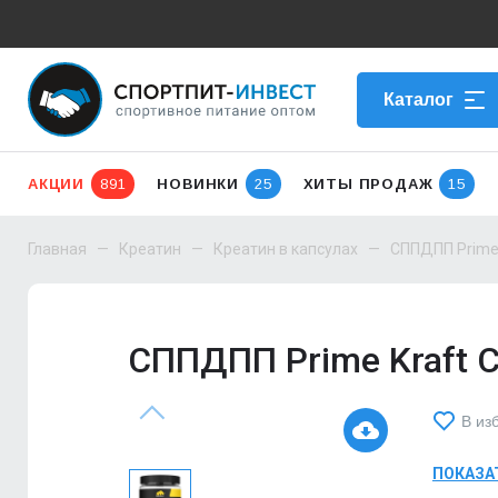
Каталог
АКЦИИ
891
НОВИНКИ
25
ХИТЫ ПРОДАЖ
15
Главная
Креатин
Креатин в капсулах
СППДПП Prime 
СППДПП Prime Kraft C
В из
ПОКАЗА