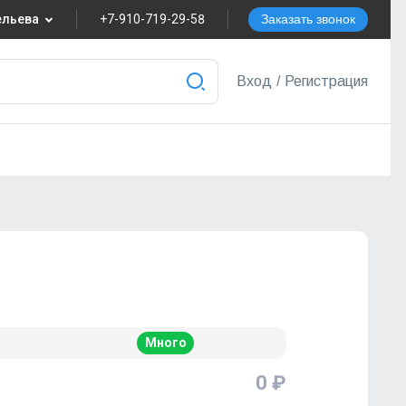
вельева
+7-910-719-29-58
Заказать звонок
8
Вход
/
Регистрация
nvest.ru
ера
Много
0 ₽