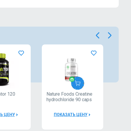
tor 120
Nature Foods Creatine
2SN C
e
hydrochloride 90 caps
caps
s
Ь ЦЕНУ
ПОКАЗАТЬ ЦЕНУ
П
0Р