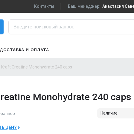
Контакты
Ваш менеджер:
Анастасия Са
+7-910-719-29-5
Написать в VK
zakaz3@sportpiti
ДОСТАВКА И ОПЛАТА
Сменить менедж
Kraft Creatine Monohydrate 240 caps
reatine Monohydrate 240 caps
Наличие
бранное
ТЬ ЦЕНУ