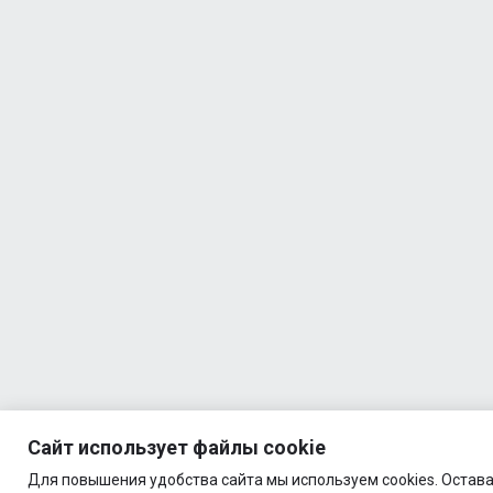
БАД
Пробник
Trec
Nutrition
2
WHEY
100 30g
БАД
Пробник
Trec
Nutrition
2
WHEY
100 30g
БАД
Пробник
Trec
Nutrition
2
WHEY
100 30g
БАД
Пробник
Сайт использует файлы cookie
Trec
Nutrition
Для повышения удобства сайта мы используем cookies. Остава
2
WHEY