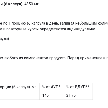
 (6 капсул):
4350 мг.
е по 1 порцию (6 капсул) в день, запивая небольшим кол
а и повторные курсы определяются индивидуально.
сула).
ю любого из компонентов продукта. Перед применением п
орции (6 капсул), мг
% от АУП*
% от ВДУП**
145
21,75