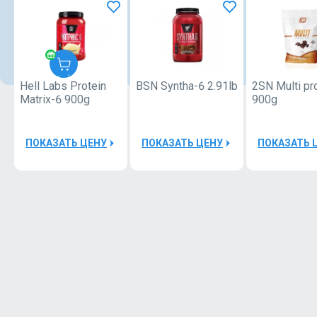
Hell Labs Protein
BSN Syntha-6 2.91lb
2SN Multi pr
Hell_labs
Matrix-6 900g
900g
25000Р
ПОКАЗАТЬ ЦЕНУ
ПОКАЗАТЬ ЦЕНУ
ПОКАЗАТЬ 
Hell
Labs
Stimul8
12
SHOT
60ml
Hell
Labs
Stimul8
12
SHOT
60ml