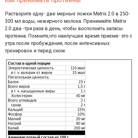
Как принимать протеины
Растворите одну- две мерные ложки Matrix 2.0 в 250-
300 мл воды, нежирного молока. Принимайте Matrix
2.0 два -три раза в день, чтобы восполнить запасы
протеина. Помните,что наилучшее время приема- это с
утра после пробуждения, после интенсивных
тренировок и перед сном.
Состав в одной порции
Энергетическая ценность
110 ккал
в т. ч. калории от жиров
15 ккал
Питательная ценность:
Белок
23 г
Всего жиров
1,5 г
в т. ч. насыщенные жиры
1 г
Холестерин
40 мг
Всего углеводов
2 г
сахар
2 г
Кальций
15%
Фосфор
10%
Магний
20 мг
Натрий
80 мг
Калий
200 мг
Аминокислотный состав на 100 г