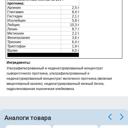
протеина:
Аргинин
2,5 г
Глютамин
8,4 г
Гистидин
2,1 г
Изолейцин
5,8 г
Лейцин
10,3 г
Лизин
8,7 г
Метионин
2,2 г
Фенилаланин
3,6 г
Треонин
6,4 г
Триптофан
1,9 г
Валин
6,0 г
Ингредиенты:
Ультрафильтрованный и неденатурированный концентрат
сывороточного протеина, ультрафильтрованный и
неденатурированный концентрат молочного протеина (включая
мицеллярный казеин), неденатурированный яичный белок,
гидролизованная пшеничная клейковина.
Аналоги товара