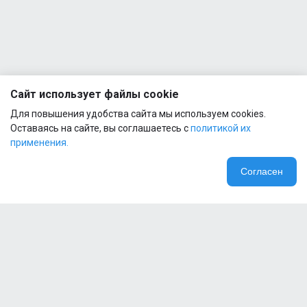
Vitamin
1
90
Vegcaps
Applied
Nutrition
AMINO
FUEL
Сайт использует файлы cookie
1
EAA
Для повышения удобства сайта мы используем cookies.
91G
Оставаясь на сайте, вы соглашаетесь с
политикой их
применения.
Согласен