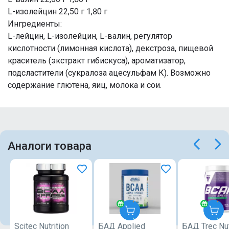
L-изолейцин 22,50 г 1,80 г
Ингредиенты:
L-лейцин, L-изолейцин, L-валин, регулятор
кислотности (лимонная кислота), декстроза, пищевой
краситель (экстракт гибискуса), ароматизатор,
подсластители (сукралоза ацесульфам К). Возможно
содержание глютена, яиц, молока и сои.
Аналоги товара
Scitec Nutrition
БАД Applied
БАД Trec Nut