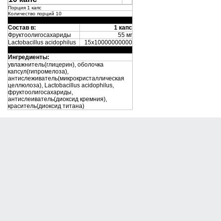
Порция 1 капс
Количество порций 10
Состав в:
1 капс
Фруктоолигосахариды
55 мг
Lactobacillus acidophilus
15х10000000000
Ингредиенты:
увлажнитель(глицерин), оболочка
капсул(гипромелоза),
антислеживатель(микрокристаллическая
целлюлоза), Lactobacillus acidophilus,
фруктоолигосахариды,
антислеиватель(диоксид кремния),
краситель(диоксид титана)