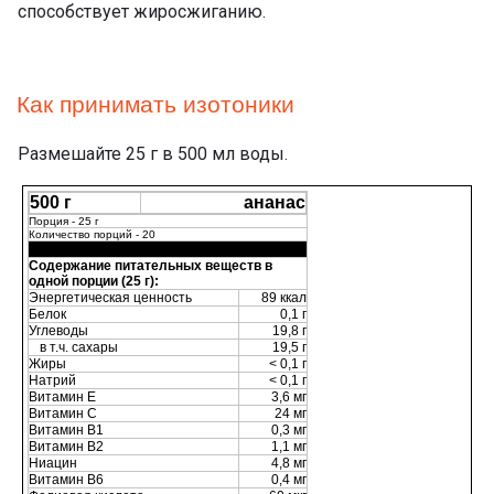
способствует жиросжиганию.
Как принимать изотоники
Размешайте 25 г в 500 мл воды.
500 г
ананас
Порция - 25 г
Количество порций - 20
Содержание питательных веществ в
одной порции (25 г):
Энергетическая ценность
89 ккал
Белок
0,1 г
Углеводы
19,8 г
в т.ч. сахары
19,5 г
Жиры
< 0,1 г
Натрий
< 0,1 г
Витамин Е
3,6 мг
Витамин С
24 мг
Витамин В1
0,3 мг
Витамин В2
1,1 мг
Ниацин
4,8 мг
Витамин В6
0,4 мг