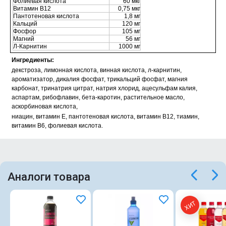
Фолиевая кислота
60 мкг
Витамин В12
0,75 мкг
Пантотеновая кислота
1,8 мг
Кальций
120 мг
Фосфор
105 мг
Магний
56 мг
Л-Карнитин
1000 мг
Ингредиенты:
декстроза, лимонная кислота, винная кислота, л-карнитин,
ароматизатор, дикалия фосфат, трикальций фосфат, магния
карбонат, тринатрия цитрат, натрия хлорид, ацесульфам калия,
аспартам, рибофлавин, бета-каротин, растительное масло,
аскорбиновая кислота,
ниацин, витамин Е, пантотеновая кислота, витамин В12, тиамин,
витамин В6, фолиевая кислота.
Аналоги товара
ХИТ