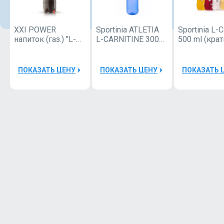
XXI POWER
Sportinia ATLETIA
Sportinia L-C
напиток (газ.) "L-
L-CARNITINE 3000
500 ml (крат
карнитин" 0,5л
500ml (кратно 12)
ПОКАЗАТЬ ЦЕНУ
ПОКАЗАТЬ ЦЕНУ
ПОКАЗАТЬ 