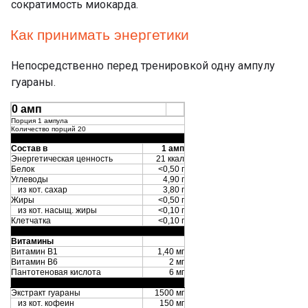
сократимость миокарда.
Как принимать энергетики
Непосредственно перед тренировкой одну ампулу
гуараны.
0 амп
Порция 1 ампула
Количество порций 20
Состав в
1 амп
Энергетическая ценность
21 ккал
Белок
<0,50 г
Углеводы
4,90 г
из кот. сахар
3,80 г
Жиры
<0,50 г
из кот. насыщ. жиры
<0,10 г
Клетчатка
<0,10 г
Витамины
Витамин В1
1,40 мг
Витамин В6
2 мг
Пантотеновая кислота
6 мг
Экстракт гуараны
1500 мг
из кот. кофеин
150 мг