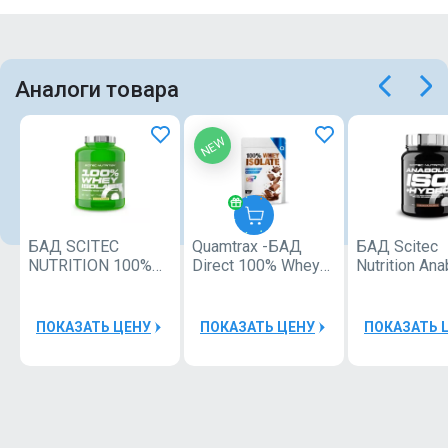
Аналоги товара
NEW
БАД SCITEC
Quamtrax -БАД
БАД Scitec
Quamtrax
NUTRITION 100%
Direct 100% Whey
Nutrition Ana
Whey Isolate 1816g
Isolate 2000
Iso+Hydro 9
40000Р
ПОКАЗАТЬ ЦЕНУ
ПОКАЗАТЬ ЦЕНУ
ПОКАЗАТЬ 
Шейкер
Quamtrax
Bottle PP
1
600ml