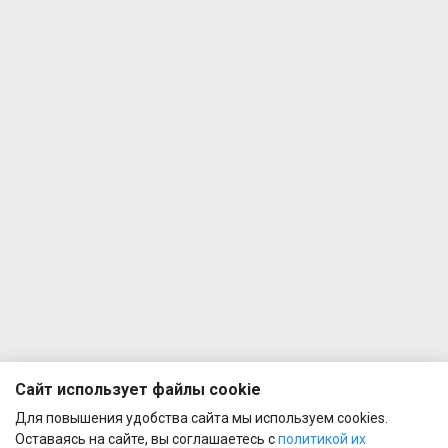
Шейкер
Quamtrax
Bottle PP
1
600ml
Quamtrax
- Direct
BCAA
1
2:1:1
500g
Quamtrax
- Direct
BCAA +
1
Glutamine
500g
Quamtrax
- Green
Tea
1
(300mg)
Сайт использует файлы cookie
90 caps
Для повышения удобства сайта мы используем cookies.
Оставаясь на сайте, вы соглашаетесь с
политикой их