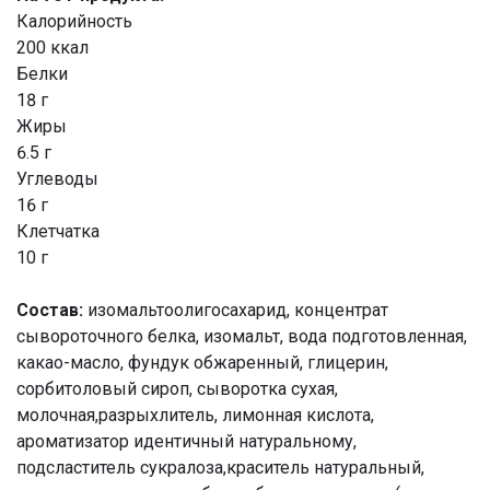
Калорийность
200 ккал
Белки
18 г
Жиры
6.5 г
Углеводы
16 г
Клетчатка
10 г
Состав:
изомальтоолигосахарид, концентрат
сывороточного белка, изомальт, вода подготовленная,
какао-масло, фундук обжаренный, глицерин,
сорбитоловый сироп, сыворотка сухая,
молочная,разрыхлитель, лимонная кислота,
ароматизатор идентичный натуральному,
подсластитель сукралоза,краситель натуральный,