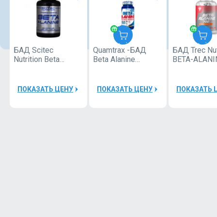
БАД Scitec
Quamtrax -БАД
БАД Trec Nut
Quamtrax
Nutrition Beta
Beta Alanine
BETA-ALANI
Alanine 150 caps
(800mg) 120 caps
90cap
40000Р
ПОКАЗАТЬ ЦЕНУ
ПОКАЗАТЬ ЦЕНУ
ПОКАЗАТЬ 
Шейкер
Quamtrax
Bottle PP
1
600ml
Шейкер
Quamtrax
Bottle PP
1
600ml
Quamtrax
- Direct