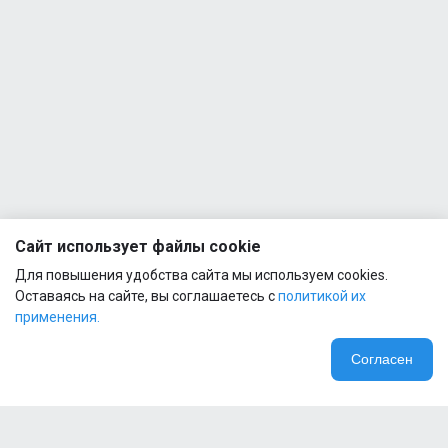
BCAA
1
2:1:1
500g
Quamtrax
- Direct
BCAA +
1
Glutamine
500g
Quamtrax
- Green
Tea
1
(300mg)
Сайт использует файлы cookie
90 caps
Для повышения удобства сайта мы используем cookies.
Оставаясь на сайте, вы соглашаетесь с
политикой их
применения.
Согласен