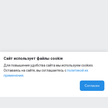
EAA
1
2:1:1
91G
500g
Applied
Quamtrax
Nutrition
- Direct
Multi
BCAA +
Vitamin
1
Glutamine
1
90
500g
Vegcaps
Quamtrax
Applied
- Green
Nutrition
Tea
AMINO
1
(300mg)
FUEL
Сайт использует файлы cookie
90 caps
1
EAA
Для повышения удобства сайта мы используем cookies.
91G
Оставаясь на сайте, вы соглашаетесь с
политикой их
применения.
Согласен