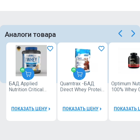
Аналоги товара
БАД Applied
Quamtrax -БАД
Optimum Nutr
Applied
Quamtrax
Nutrition Critical
Direct Whey Protein
100% Whey 
Nutrition
Whey 2000g
2000g
standard 3.9
фунтов
40000Р
ПОКАЗАТЬ ЦЕНУ
ПОКАЗАТЬ ЦЕНУ
ПОКАЗАТЬ 
40000Р
Шейкер
Applied
Quamtrax
Nutrition
Bottle PP