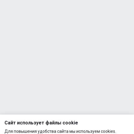
1
AMINO
600ml
FUEL
Шейкер
1
EAA
Quamtrax
91G
Bottle PP
1
Applied
600ml
Nutrition
Quamtrax
AMINO
- Direct
FUEL
BCAA
1
EAA
1
2:1:1
91G
500g
Applied
Quamtrax
Nutrition
- Direct
Multi
BCAA +
Vitamin
1
Glutamine
1
90
500g
Vegcaps
Quamtrax
Applied
- Green
Nutrition
Tea
AMINO
1
(300mg)
FUEL
Сайт использует файлы cookie
90 caps
1
EAA
Для повышения удобства сайта мы используем cookies.
91G