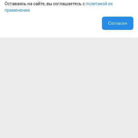
Оставаясь на сайте, вы соглашаетесь с
политикой их
применения.
Согласен
Компания
Специальные предложения
+7 (915) 638-66-66
Персональный менеджер