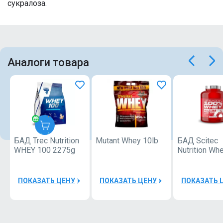
сукралоза.
Аналоги товара
БАД Trec Nutrition
Mutant Whey 10lb
БАД Scitec
TREC
WHEY 100 2275g
Nutrition Wh
Protein Prof
30000Р
ПОКАЗАТЬ ЦЕНУ
ПОКАЗАТЬ ЦЕНУ
ПОКАЗАТЬ 
БАД
Пробник