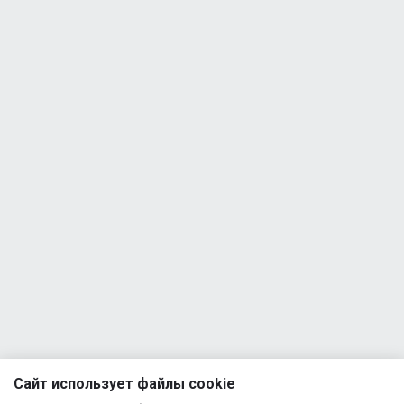
Trec
Nutrition
2
WHEY
100 30g
БАД
Пробник
Trec
Nutrition
2
WHEY
100 30g
БАД
Пробник
Trec
Nutrition
2
WHEY
100 30g
БАД
Пробник
Trec
Nutrition
2
WHEY
Сайт использует файлы cookie
100 30g