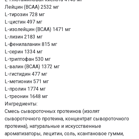
Лейцин (BCAA) 2532 мг
L-тирозин 728 мг
L-цистин 497 мг
L-изолейцин (BCAA) 1471 мг
L-лизин 2183 мг
L-фенилаланин 815 мг
L-серин 1334 мг
L-триптофан 530 мг
L-валин (BCAA) 1372 мг
L-гистидин 477 мг
L-метионин 571 мг
L-пролин 1774 мг
L-треонин 1648 мг
Ингредиенты:
Смесь сывороточных протеинов (изолят
сывороточного протеина, концентрат сывороточного
протеина), натуральные и искусственные
ароматизаторы, лецитин, соль, ксантановое гумми,