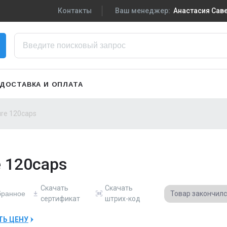
Контакты
Ваш менеджер:
Анастасия Са
+7-910-719-29-5
Написать в VK
zakaz3@sportpiti
ДОСТАВКА И ОПЛАТА
Сменить менедж
ure 120caps
e 120caps
Скачать
Скачать
бранное
Товар закончил
сертификат
штрих-код
ТЬ ЦЕНУ