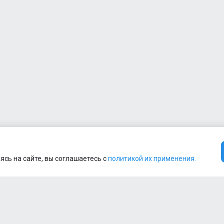
БАД
Пробник
Trec
Nutrition
2
WHEY
100 30g
БАД
Пробник
Trec
Nutrition
2
WHEY
100 30g
БАД
Пробник
Trec
Nutrition
ясь на сайте, вы соглашаетесь с
политикой их применения.
2
WHEY
100 30g