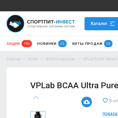
Каталог
АКЦИИ
760
НОВИНКИ
23
ХИТЫ ПРОДАЖ
15
Главная
BCAA
BCAA в капсулах
VPLab BCAA Ultra P
VPLab BCAA Ultra Pur
В из
ПОКАЗА