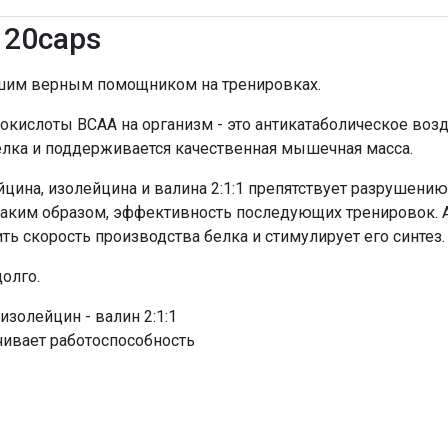
120caps
ашим верным помощником на тренировках.
кислоты BCAA на организм - это антикатаболическое возд
лка и поддерживается качественная мышечная масса.
цина, изолейцина и валина 2:1:1 препятствует разрушен
 таким образом, эффективность последующих тренировок. 
ь скорость производства белка и стимулирует его синтез.
долго.
золейцин - валин 2:1:1
ивает работоспособность