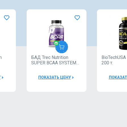
n
БАД Trec Nutrition
BioTechUSA
TREC
Maxle
SUPER BCAA SYSTEM
200 т.
150cap
30000Р
4000
У
ПОКАЗАТЬ ЦЕНУ
ПОКАЗАТ
БАД
Пробник
Trec
Nutrition
2
1
WHEY
100 30g