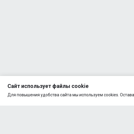
Bottle PP
1
600ml
Quamtrax
- Direct
BCAA
1
2:1:1
500g
Quamtrax
- Direct
BCAA +
1
Glutamine
500g
Quamtrax
- Green
Сайт использует файлы cookie
Tea
Для повышения удобства сайта мы используем cookies. Остава
1
(300mg)
90 caps