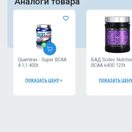
Аналоги товара
Quamtrax - Super BCAA
БАД Scitec Nutritio
Quamtrax
4:1;1 400t
BCAA 6400 125t
40000Р
ПОКАЗАТЬ ЦЕНУ
ПОКАЗАТЬ ЦЕН
Шейкер
Quamtrax
Bottle PP
1
600ml
Шейкер
Quamtrax