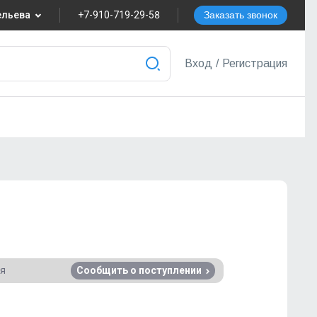
вельева
+7-910-719-29-58
Заказать звонок
8
Вход
/
Регистрация
nvest.ru
ера
ся
Сообщить о поступлении