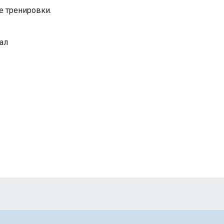
е тренировки.
кал