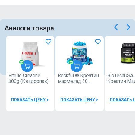
Аналоги товара
Fitrule Creatine
Reckful ® Креатин
BioTechUSA 
Fitrule
Reckful
800g (Квадропак)
мармелад 30
Креатин Ма
-
®
порций
(«Tri Creatine
спортивное
Malate») 300 
питание
ПОКАЗАТЬ ЦЕНУ
ПОКАЗАТЬ ЦЕНУ
ПОКАЗАТЬ 
50000Р
10000Р
Шейкер
Reckful
Fitrule
®