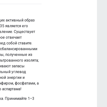
ущих активный образ
35 является его
вление. Существует
ое отвечает
ед собой ставите.
о сбалансированными
ны, полученные из
ьтрованного изолята;
ливают запасы
альный углевод
ной энергии и
 эфиром, фосфатами, а
о аспартама!
ка. Принимайте 1–3