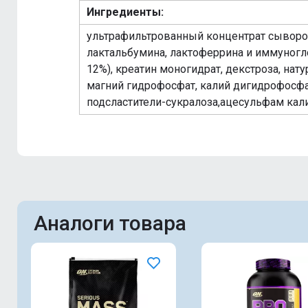
Ингредиенты:
ультрафильтрованный концентрат сыворо
лактальбумина, лактоферрина и иммуногл
12%), креатин моногидрат, декстроза, на
магний гидрофосфат, калий дигидрофосфат
подсластители-сукралоза,ацесульфам кал
Аналоги товара