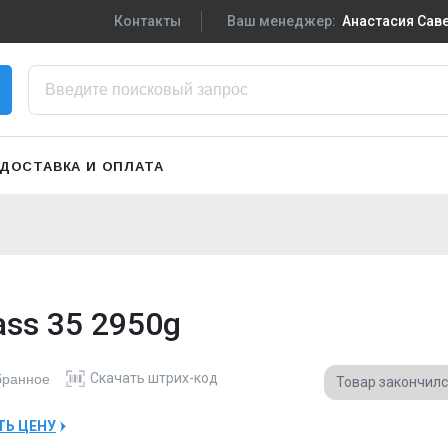
Контакты
Ваш менеджер:
Анастасия Са
+7-910-719-29-5
Написать в VK
zakaz3@sportpiti
ДОСТАВКА И ОПЛАТА
Сменить менедж
ass 35 2950g
Скачать
штрих-код
бранное
Товар закончил
ТЬ ЦЕНУ