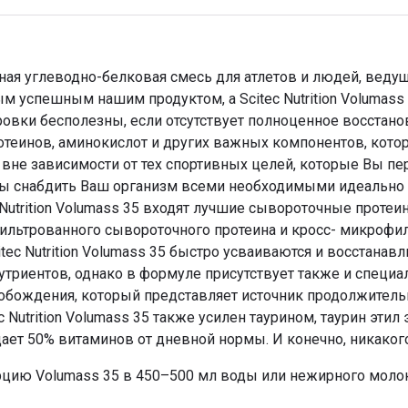
ходная углеводно-белковая смесь для атлетов и людей, вед
мым успешным нашим продуктом, а Scitec Nutrition Volumass 
овки бесполезны, если отсутствует полноценное восстано
теинов, аминокислот и других важных компонентов, котор
вне зависимости от тех спортивных целей, которые Вы пер
 чтобы снабдить Ваш организм всеми необходимыми идеальн
Nutrition Volumass 35 входят лучшие сывороточные протеи
ильтрованного сывороточного протеина и кросс- микрофил
ec Nutrition Volumass 35 быстро усваиваются и восстанав
утриентов, однако в формуле присутствует также и специ
вобождения, который представляет источник продолжитель
c Nutrition Volumass 35 также усилен таурином, таурин этил
 дает 50% витаминов от дневной нормы. И конечно, никаког
рцию Volumass 35 в 450–500 мл воды или нежирного моло