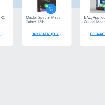
 PRO
Maxler Special Mass
БАД Applied 
Applied
Maxler
Gainer 12lb
Critical Mass
Nutrition
40000Р
У
ПОКАЗАТЬ ЦЕНУ
ПОКАЗАТ
40000Р
Maxler
Applied
Ultra
Nutrition
Whey
AMINO
300 g
1
FUEL
(can)
1
EAA
БАД
91G
Applied
Nutrition
AMINO
FUEL
1
EAA
91G