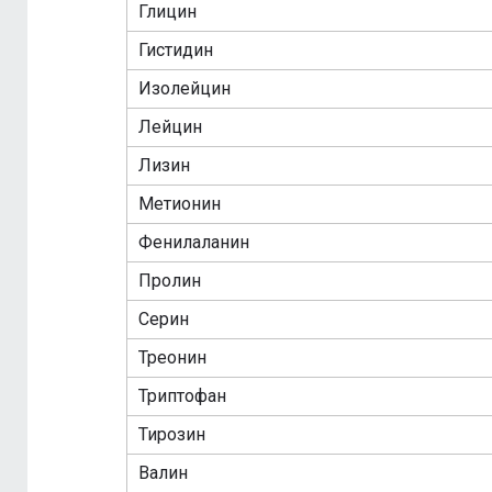
Глицин
Гистидин
Изолейцин
Лейцин
Лизин
Метионин
Фенилаланин
Пролин
Серин
Треонин
Триптофан
Тирозин
Валин