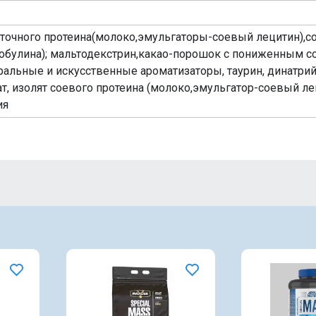
точного протеина(молоко,эмульгаторы-соевый лецитин),
обулина); мальтодекстрин,какао-порошок с пониженным 
туральные и искусственные ароматизаторы, таурин, динатри
, изолят соевого протеина (молоко,эмульгатор-соевый ле
ия