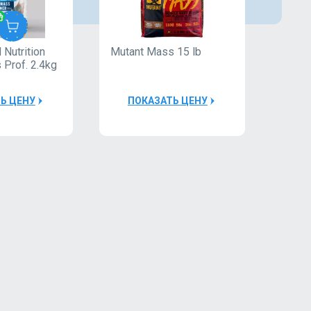
Nutrition
Mutant Mass 15 lb
Natur
Nature
 Prof. 2.4kg
Gaine
Foods
Ь ЦЕНУ
ПОКАЗАТЬ ЦЕНУ
П
30000Р
Монетница
1