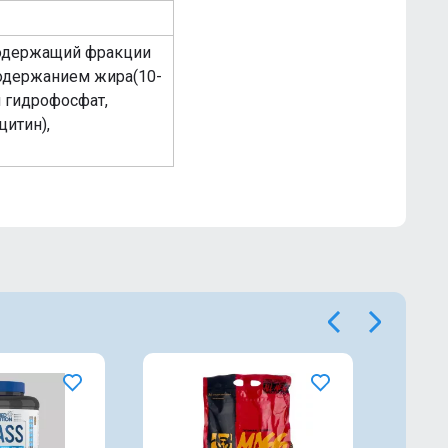
содержащий фракции
содержанием жира(10-
й гидрофосфат,
цитин),