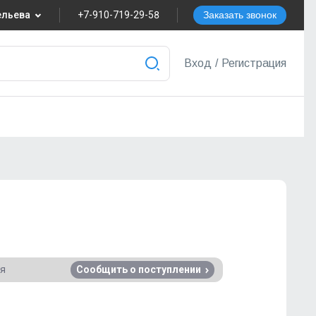
вельева
+7-910-719-29-58
Заказать звонок
8
Вход
/
Регистрация
nvest.ru
ера
ся
Сообщить о поступлении