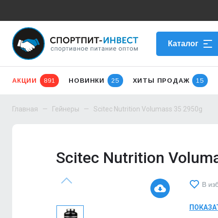
Каталог
АКЦИИ
891
НОВИНКИ
25
ХИТЫ ПРОДАЖ
15
Главная
Гейнеры
Scitec Nutrition Volumass 35 2950g
Scitec Nutrition Volum
В из
ПОКАЗА