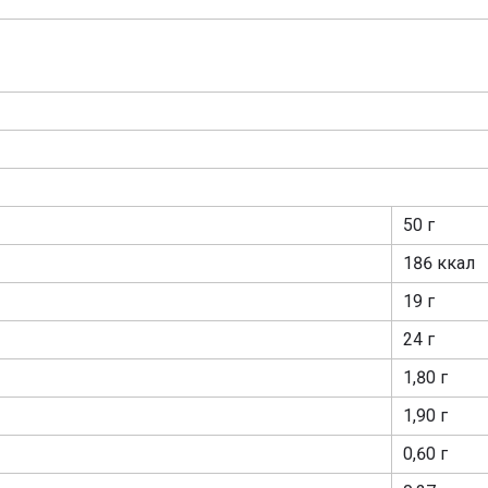
50 г
186 ккал
19 г
24 г
1,80 г
1,90 г
0,60 г