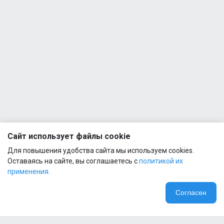
- Direct
BCAA
1
2:1:1
500g
Quamtrax
- Direct
BCAA +
1
Glutamine
500g
Quamtrax
- Green
Tea
1
(300mg)
Сайт использует файлы cookie
90 caps
Для повышения удобства сайта мы используем cookies.
Оставаясь на сайте, вы соглашаетесь с
политикой их
применения.
Согласен