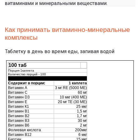
витаминами и минеральными веществами.
Как принимать витаминно-минеральные
комплексы
Таблетку в день во время еды, запивая водой
100 таб
Порция 1каплета
Количество порций - 100
Содержит в порции:
1 каплета
Витамин А
3 мг RE (5000 МЕ)
Витамин С
60 мг
Витамин D3
10 мкг (400 ME)
Витамин Е
20 мг ТЕ (30 МЕ)
Витамин К1
25 мкг
Витамин В1
1,5 мг
Витамин В2
1,7 мг
Витамин В3
30 мг
Витамин В6
2 мг
Фолиевая кислота
200мкг
Витамин В12
6 мкг
Биотин
15 мкг