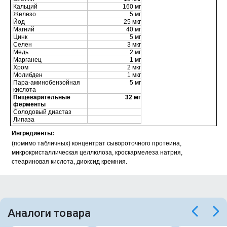
Кальций
160 мг
Железо
5 мг
Йод
25 мкг
Магний
40 мг
Цинк
5 мг
Селен
3 мкг
Медь
2 мг
Марганец
1 мг
Хром
2 мкг
Молибден
1 мкг
Пара-аминобензойная
5 мг
кислота
Пищеварительные
32 мг
ферменты
Солодовый диастаз
Липаза
Ингредиенты:
(помимо табличных) концентрат сывороточного протеина,
микрокристаллическая целлюлоза, кроскармелеза натрия,
стеариновая кислота, диоксид кремния.
Аналоги товара