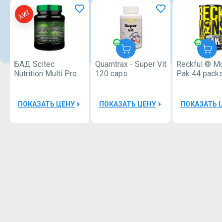
ХИТ
БАД Scitec
Quamtrax - Super Vit
Reckful ® M
Quamtrax
Nutrition Multi Pro
120 caps
Pak 44 pack
Plus 30 pacs
40000Р
ПОКАЗАТЬ ЦЕНУ
ПОКАЗАТЬ ЦЕНУ
ПОКАЗАТЬ 
Шейкер
Quamtrax
Bottle PP
1
600ml
Шейкер
Quamtrax
Bottle PP
1
600ml
Quamtrax